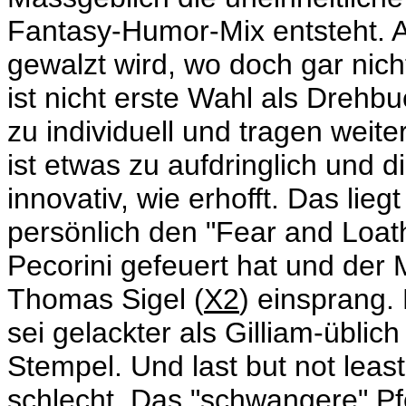
Fantasy-Humor-Mix entsteht. Ab
gewalzt wird, wo doch gar nicht
ist nicht erste Wahl als Drehb
zu individuell und tragen weite
ist etwas zu aufdringlich und 
innovativ, wie erhofft. Das lie
persönlich den "Fear and Loat
Pecorini gefeuert hat und der
Thomas Sigel (
X2
) einsprang.
sei gelackter als Gilliam-üblic
Stempel. Und last but not leas
schlecht. Das "schwangere" Pf