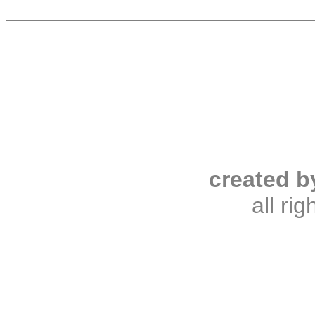
created b
all ri