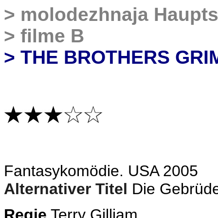
>
molodezhnaja Haupts
>
filme B
> THE BROTHERS GRI
Fantasykomödie. USA 2005
Alternativer Titel
Die Gebrüd
Regie
Terry Gilliam