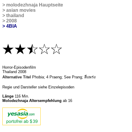
>
molodezhnaja Hauptseite
>
asian movies
>
thailand
>
2008
> 4BIA
H
orror-Episodenfilm
Thailand 2008
Alternative Titel
Phobia; 4 Praeng; See Prang;
สี่แพร่ง
Regie und Darsteller siehe Einzelepisoden
Länge
116 Min.
Molodezhnaja Altersempfehlung
ab 16