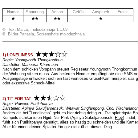
Humor
Spannung
Action
Gefühl
Anspruch
Erotik
.
.
© Text Marco, molodezhnaja 1.1.09
© Bilder Panasia, Screenshots molodezhnaja
1) LONELINESS
Regie: Youngyooth Thongkonthun
Darsteller:
Maneerat Kham-uan
Nach dem schicken Vorspann steuert Regisseur Youngyooth Thongkonthun 
der Wohnung sitzen muss. Aus heiterem Himmel empfängt sie eine SMS von ei
Ausgangslage entwickelt sich ein fast wortloses Grusel-Kammerspiel, das g
oder exzessive Schock-Mittel.
2) TIT FOR TAT
Regie:
Paween Purikitpanya
Darsteller:
Apinya Sakuljaroensuk
, Witawat Singlampong, Chol Wachananon
Anders als bei "Loneliness" geht es hier richtig deftig zu. Die splattrigst
Kumpels schikanieren Ngid. Nur Pink (Apinya Sakuljaroensuk,
Ploy
) findet
fühlt sich Purikitpanya genötigt, alles so hastig zu schneiden und die K
Aber für einen kleinen Splatter-Fix gar nicht übel, dieses Ding.