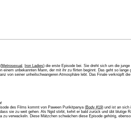
(
Metrosexual
,
Iron Ladies
) die erste Episode bei. Sie dreht sich um die jun
nem unbekannten Mann, der mit ihr zu flirten beginnt. Das geht so lange gut
anz von seiner unheilschwangeren Atmosphäre lebt. Das Finale verknüpft die F
t
e Episode des Films kommt von Paween Purikitpanya (
Body #19
) und ist an sic
, dass sie zu weit gehen. Als Ngid stirbt, kehrt er bald zurück und übt blutige
amera zu verwackeln. Diese Mätzchen schwächen diese Episode gehörig, ebens