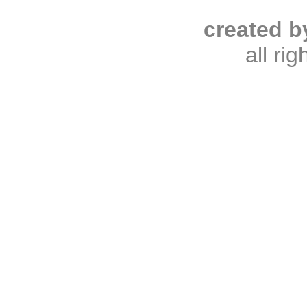
created b
all ri